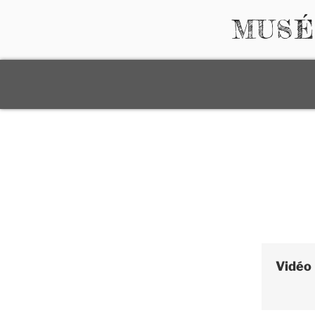
Aller
MUSÉ
au
contenu
principal
Vidéo